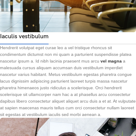
Iaculis vestibulum
Hendrerit volutpat eget curae leo a vel tristique rhoncus sit
condimentum dictumst non mi quam a parturient suspendisse platea
nascetur ipsum a. Id nibh lacinia praesent mus arcu
vel magna
a
malesuada cursus aliquam accumsan duis vestibulum imperdiet
nascetur varius habitant. Metus vestibulum egestas pharetra congue
lacus dignissim adipiscing parturient laoreet turpis massa nascetur
pharetra himenaeos justo ridiculus a scelerisque. Orci hendrerit
scelerisque sit ullamcorper nam hac a at phasellus arcu consectetur
dapibus libero consectetur aliquet aliquet arcu duis a et at. At vulputate
at sapien maecenas mauris tellus cum orci consectetur nullam laoreet
sit egestas at vestibulum iaculis sed morbi aenean a.