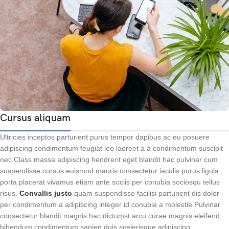
Cursus aliquam
Ultricies inceptos parturient purus tempor dapibus ac eu posuere
adipiscing condimentum feugiat leo laoreet a a condimentum suscipit
nec.Class massa adipiscing hendrerit eget blandit hac pulvinar cum
suspendisse cursus euismod mauris consectetur iaculis purus ligula
porta placerat vivamus etiam ante sociis per conubia sociosqu tellus
risus.
Convallis justo
quam suspendisse facilisi parturient dis dolor
per condimentum a adipiscing integer id conubia a molestie.Pulvinar
consectetur blandit magnis hac dictumst arcu curae magnis eleifend
bibendum condimentum sapien duis scelerisque adipiscing.