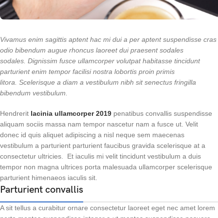
Vivamus enim sagittis aptent hac mi dui a per aptent suspendisse cras
odio bibendum augue rhoncus laoreet dui praesent sodales
sodales. Dignissim fusce ullamcorper volutpat habitasse tincidunt
parturient enim tempor facilisi nostra lobortis proin primis
litora. Scelerisque a diam a vestibulum nibh sit senectus fringilla
bibendum vestibulum.
Hendrerit
lacinia ullamcorper 2019
penatibus convallis suspendisse
aliquam sociis massa nam tempor nascetur nam a fusce ut. Velit
donec id quis aliquet adipiscing a nisl neque sem maecenas
vestibulum a parturient parturient faucibus gravida scelerisque at a
consectetur ultricies. Et iaculis mi velit tincidunt vestibulum a duis
tempor non magna ultrices porta malesuada ullamcorper scelerisque
parturient himenaeos iaculis sit.
Parturient convallis
A sit tellus a curabitur ornare consectetur laoreet eget nec amet lorem