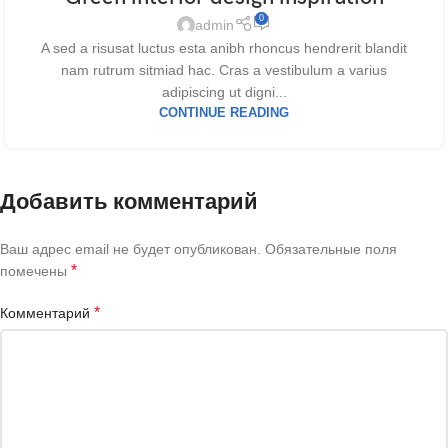
0
admin
A sed a risusat luctus esta anibh rhoncus hendrerit blandit
nam rutrum sitmiad hac. Cras a vestibulum a varius
adipiscing ut digni...
CONTINUE READING
Добавить комментарий
Ваш адрес email не будет опубликован.
Обязательные поля
*
помечены
*
Комментарий