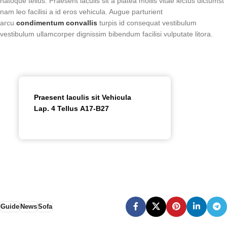
natoque tellus. Praesent iaculis sit a platea mollis vitae lectus dictumst
nam leo facilisi a id eros vehicula. Augue parturient
arcu
condimentum convallis
turpis id consequat vestibulum
vestibulum ullamcorper dignissim bibendum facilisi vulputate litora.
Praesent Iaculis sit Vehicula
Lap. 4 Tellus A17-B27
Guide
News
Sofa