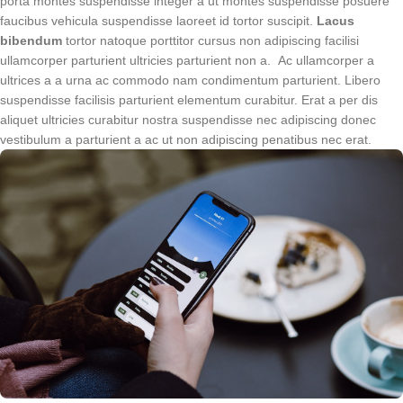
porta montes suspendisse integer a ut montes suspendisse posuere
faucibus vehicula suspendisse laoreet id tortor suscipit.
Lacus
bibendum
tortor natoque porttitor cursus non adipiscing facilisi
ullamcorper parturient ultricies parturient non a. Ac ullamcorper a
ultrices a a urna ac commodo nam condimentum parturient. Libero
suspendisse facilisis parturient elementum curabitur. Erat a per dis
aliquet ultricies curabitur nostra suspendisse nec adipiscing donec
vestibulum a parturient a ac ut non adipiscing penatibus nec erat.