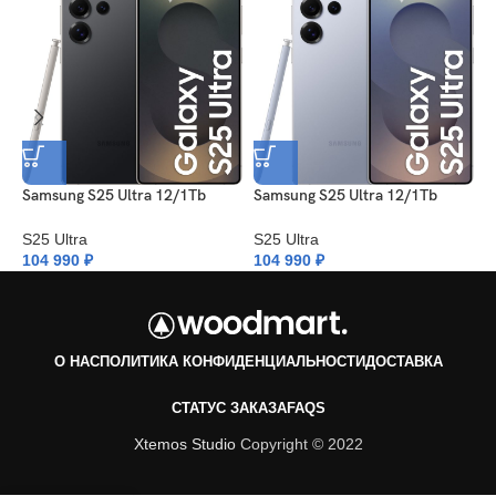
Samsung S25 Ultra 12/1Tb
Samsung S25 Ultra 12/1Tb
S
Black
SilverBlue
W
S25 Ultra
S25 Ultra
S
104 990
₽
104 990
₽
1
О НАС
ПОЛИТИКА КОНФИДЕНЦИАЛЬНОСТИ
ДОСТАВКА
СТАТУС ЗАКАЗА
FAQS
Xtemos Studio
Copyright © 2022