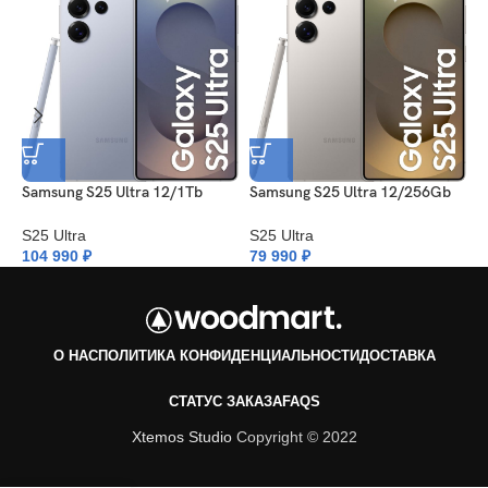
Samsung S25 Ultra 12/1Tb
Samsung S25 Ultra 12/256Gb
S
SilverBlue
Titanium Gray
B
S25 Ultra
S25 Ultra
S
104 990
₽
79 990
₽
8
О НАС
ПОЛИТИКА КОНФИДЕНЦИАЛЬНОСТИ
ДОСТАВКА
СТАТУС ЗАКАЗА
FAQS
Xtemos Studio
Copyright © 2022