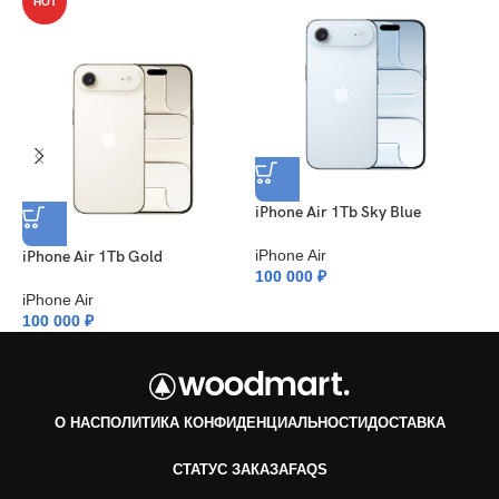
HOT
iPhone Air 1Tb Sky Blue
i
iPhone Air
i
iPhone Air 1Tb Gold
100 000
₽
9
iPhone Air
100 000
₽
О НАС
ПОЛИТИКА КОНФИДЕНЦИАЛЬНОСТИ
ДОСТАВКА
СТАТУС ЗАКАЗА
FAQS